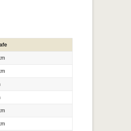
afe
km
km
m
m
km
km