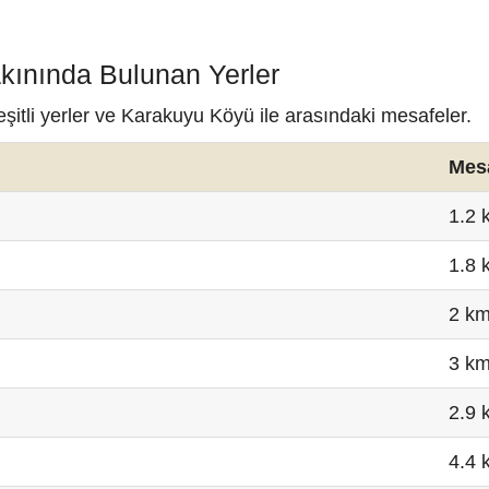
kınında Bulunan Yerler
itli yerler ve Karakuyu Köyü ile arasındaki mesafeler.
Mes
1.2 
1.8 
2 k
3 k
2.9 
4.4 