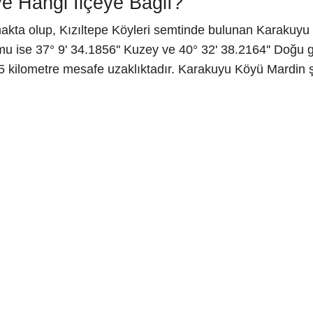
e Hangi İlçeye Bağlı?
makta olup, Kızıltepe Köyleri semtinde bulunan Karakuyu 
 ise 37° 9' 34.1856'' Kuzey ve 40° 32' 38.2164'' Doğu g
 5 kilometre mesafe uzaklıktadır. Karakuyu Köyü Mardin 