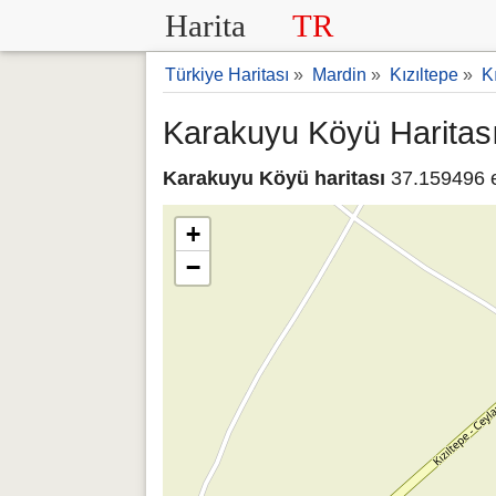
Harita
TR
Türkiye Haritası
»
Mardin
»
Kızıltepe
»
K
Karakuyu Köyü Haritas
Karakuyu Köyü haritası
37.159496 e
+
−