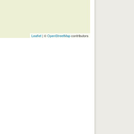
Leaflet
| ©
OpenStreetMap
contributors