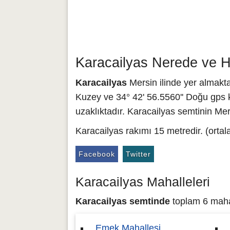
Karacailyas Nerede ve H
Karacailyas
Mersin ilinde yer almakta
Kuzey ve 34° 42' 56.5560'' Doğu gps k
uzaklıktadır. Karacailyas semtinin Mer
Karacailyas rakımı 15 metredir. (orta
Facebook
Twitter
Karacailyas Mahalleleri
Karacailyas semtinde
toplam 6 mahal
Emek Mahallesi