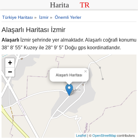
Harita
TR
Türkiye Haritası
»
İzmir
»
Önemli Yerler
Alaşarlı Haritası İzmir
Alaşarlı
İzmir şehrinde yer almaktadır. Alaşarlı coğrafi konumu
38° 8′ 55″ Kuzey ile 28° 9′ 5″ Doğu gps koordinatlarıdır.
+
−
×
Alaşarlı Haritası
Leaflet
| ©
OpenStreetMap
contributors