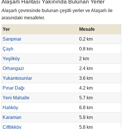
Alaşarlı Haritası Yakınında Bulunan Yerler
Alaşarlı
çevresinde bulunan çeşitli yerler ve Alaşarlı ile
arasındaki mesafeler.
Yer
Mesafe
Sarıpınar
0.2 km
Çaylı
0.8 km
Yeşilköy
2 km
Orhangazi
2.4 km
Yukarıtosunlar
3.6 km
Pınar Dağı
4.2 km
Yeni Mahalle
5.7 km
Halıköy
6.8 km
Karaman
5.8 km
Çiftlikköy
5.8 km