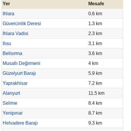
Yer
Mesafe
Ihlara
0.6 km
Güvercinlik Deresi
1.3 km
Ihlara Vadisi
2.3 km
Ilısu
3.1 km
Belisırma
3.6 km
Musallı Değirmeni
4 km
Güzelyurt Barajı
5.9 km
Yaprakhisar
7.2 km
Alanyurt
11.5 km
Selime
8.4 km
Yenipınar
8.7 km
Helvadere Barajı
9.3 km