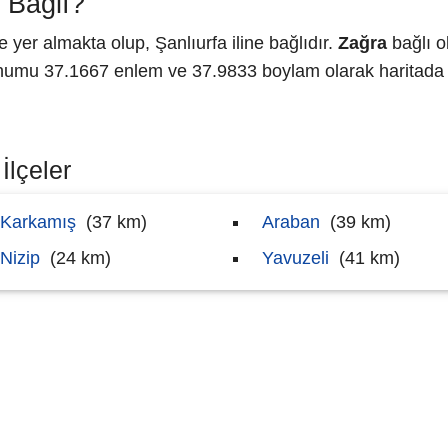
 Bağlı?
er almakta olup, Şanlıurfa iline bağlıdır.
Zağra
bağlı o
umu 37.1667 enlem ve 37.9833 boylam olarak haritada g
İlçeler
Karkamış
(37 km)
Araban
(39 km)
Nizip
(24 km)
Yavuzeli
(41 km)