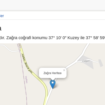
ler
a
ır. Zağra coğrafi konumu 37° 10′ 0″ Kuzey ile 37° 58′ 59
×
Zağra Haritası