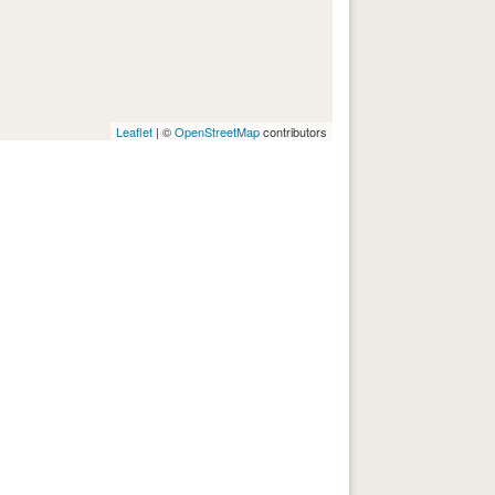
Leaflet
| ©
OpenStreetMap
contributors