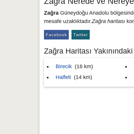
Zağra Nerede ve Nereye
Zağra
Güneydoğu Anadolu bölgesinde y
mesafe uzaklıktadır.
Zağra haritası
kon
Facebook
Twitter
Zağra Haritası Yakınındaki 
Birecik
(16 km)
Halfeti
(14 km)