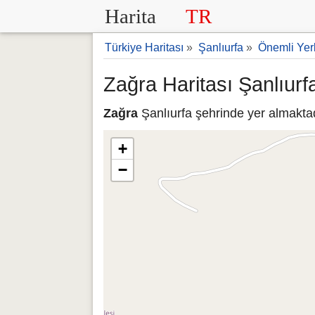
Harita
TR
Türkiye Haritası
»
Şanlıurfa
»
Önemli Yer
Zağra Haritası Şanlıurf
Zağra
Şanlıurfa şehrinde yer almaktad
+
−