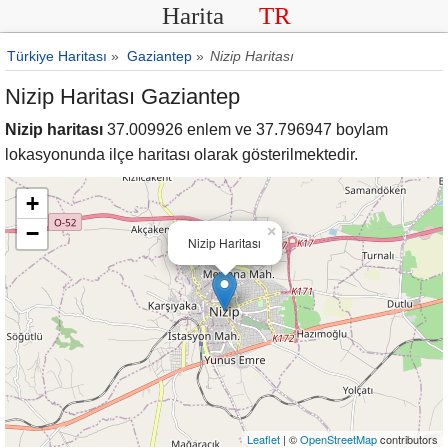
Harita
TR
Türkiye Haritası
»
Gaziantep
»
Nizip Haritası
Nizip Haritası Gaziantep
Nizip haritası
37.009926 enlem ve 37.796947 boylam
lokasyonunda ilçe haritası olarak gösterilmektedir.
+
−
×
Nizip Haritası
Leaflet
| ©
OpenStreetMap
contributors