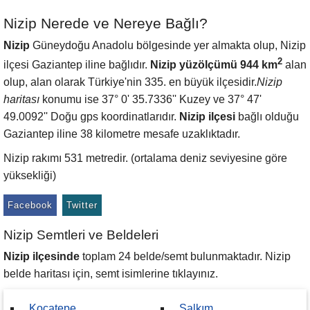
Nizip Nerede ve Nereye Bağlı?
Nizip
Güneydoğu Anadolu bölgesinde yer almakta olup, Nizip
2
ilçesi Gaziantep iline bağlıdır.
Nizip yüzölçümü 944 km
alan
olup, alan olarak Türkiye'nin 335. en büyük ilçesidir.
Nizip
haritası
konumu ise 37° 0' 35.7336'' Kuzey ve 37° 47'
49.0092'' Doğu gps koordinatlarıdır.
Nizip ilçesi
bağlı olduğu
Gaziantep iline 38 kilometre mesafe uzaklıktadır.
Nizip rakımı 531 metredir. (ortalama deniz seviyesine göre
yüksekliği)
Facebook
Twitter
Nizip Semtleri ve Beldeleri
Nizip ilçesinde
toplam 24 belde/semt bulunmaktadır. Nizip
belde haritası için, semt isimlerine tıklayınız.
Kocatepe
Salkım