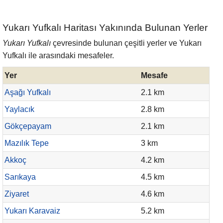
Yukarı Yufkalı Haritası Yakınında Bulunan Yerler
Yukarı Yufkalı
çevresinde bulunan çeşitli yerler ve Yukarı
Yufkalı ile arasındaki mesafeler.
Yer
Mesafe
Aşağı Yufkalı
2.1 km
Yaylacık
2.8 km
Gökçepayam
2.1 km
Mazılık Tepe
3 km
Akkoç
4.2 km
Sarıkaya
4.5 km
Ziyaret
4.6 km
Yukarı Karavaiz
5.2 km