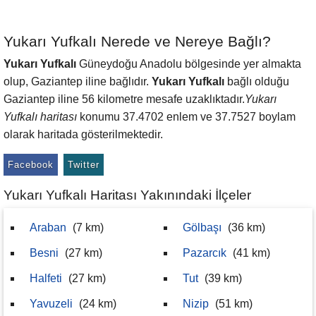
Yukarı Yufkalı Nerede ve Nereye Bağlı?
Yukarı Yufkalı
Güneydoğu Anadolu bölgesinde yer almakta
olup, Gaziantep iline bağlıdır.
Yukarı Yufkalı
bağlı olduğu
Gaziantep iline 56 kilometre mesafe uzaklıktadır.
Yukarı
Yufkalı haritası
konumu 37.4702 enlem ve 37.7527 boylam
olarak haritada gösterilmektedir.
Facebook
Twitter
Yukarı Yufkalı Haritası Yakınındaki İlçeler
Araban
(7 km)
Gölbaşı
(36 km)
Besni
(27 km)
Pazarcık
(41 km)
Halfeti
(27 km)
Tut
(39 km)
Yavuzeli
(24 km)
Nizip
(51 km)