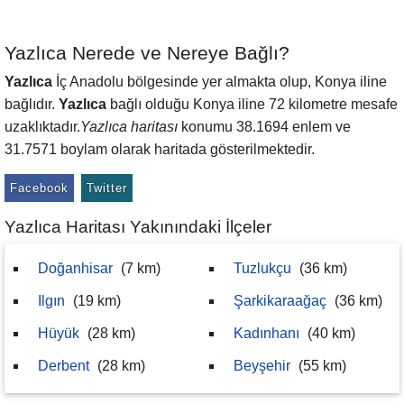
Yazlıca Nerede ve Nereye Bağlı?
Yazlıca
İç Anadolu bölgesinde yer almakta olup, Konya iline
bağlıdır.
Yazlıca
bağlı olduğu Konya iline 72 kilometre mesafe
uzaklıktadır.
Yazlıca haritası
konumu 38.1694 enlem ve
31.7571 boylam olarak haritada gösterilmektedir.
Facebook
Twitter
Yazlıca Haritası Yakınındaki İlçeler
Doğanhisar
(7 km)
Tuzlukçu
(36 km)
Ilgın
(19 km)
Şarkikaraağaç
(36 km)
Hüyük
(28 km)
Kadınhanı
(40 km)
Derbent
(28 km)
Beyşehir
(55 km)