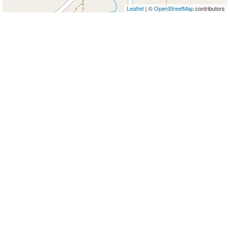
Leaflet
| ©
OpenStreetMap
contributors