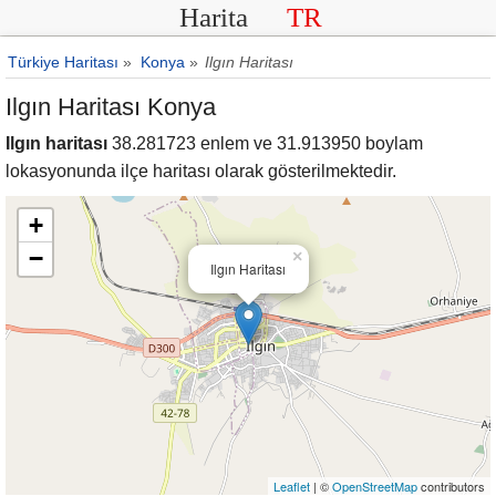
Harita
TR
Türkiye Haritası
»
Konya
»
Ilgın Haritası
Ilgın Haritası Konya
Ilgın haritası
38.281723 enlem ve 31.913950 boylam
lokasyonunda ilçe haritası olarak gösterilmektedir.
+
−
×
Ilgın Haritası
Leaflet
| ©
OpenStreetMap
contributors