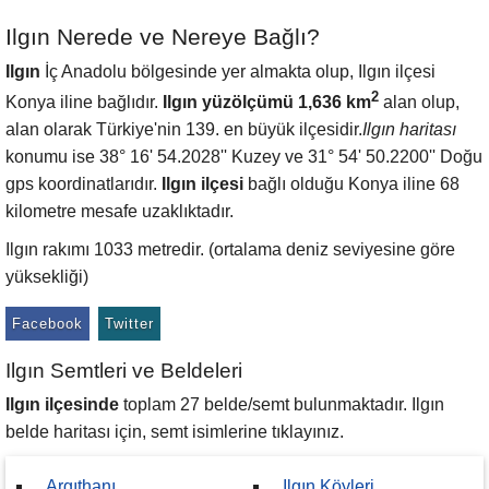
Ilgın Nerede ve Nereye Bağlı?
Ilgın
İç Anadolu bölgesinde yer almakta olup, Ilgın ilçesi
2
Konya iline bağlıdır.
Ilgın yüzölçümü 1,636 km
alan olup,
alan olarak Türkiye'nin 139. en büyük ilçesidir.
Ilgın haritası
konumu ise 38° 16' 54.2028'' Kuzey ve 31° 54' 50.2200'' Doğu
gps koordinatlarıdır.
Ilgın ilçesi
bağlı olduğu Konya iline 68
kilometre mesafe uzaklıktadır.
Ilgın rakımı 1033 metredir. (ortalama deniz seviyesine göre
yüksekliği)
Facebook
Twitter
Ilgın Semtleri ve Beldeleri
Ilgın ilçesinde
toplam 27 belde/semt bulunmaktadır. Ilgın
belde haritası için, semt isimlerine tıklayınız.
Argıthanı
Ilgın Köyleri