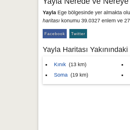
Yayla Nerede ve Nereye
Yayla
Ege bölgesinde yer almakta olup,
haritası
konumu 39.0327 enlem ve 27.5
Facebook
Twitter
Yayla Haritası Yakınındaki 
Kınık
(13 km)
Soma
(19 km)