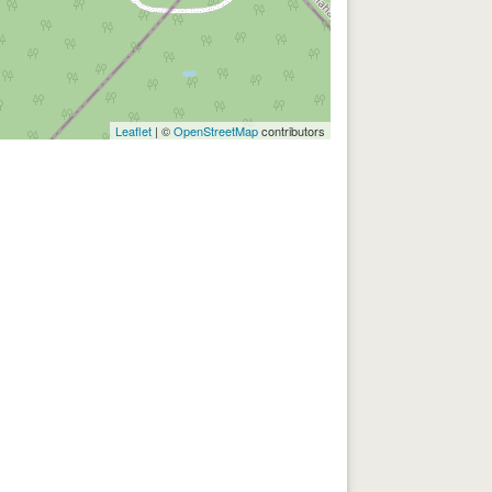
Leaflet
| ©
OpenStreetMap
contributors