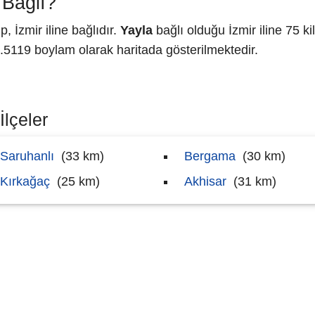
 Bağlı?
 İzmir iline bağlıdır.
Yayla
bağlı olduğu İzmir iline 75 k
119 boylam olarak haritada gösterilmektedir.
İlçeler
Saruhanlı
(33 km)
Bergama
(30 km)
Kırkağaç
(25 km)
Akhisar
(31 km)