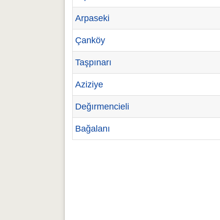
Arpaseki
Çanköy
Taşpınarı
Aziziye
Değırmencieli
Bağalanı