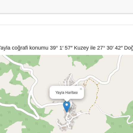
ayla coğrafi konumu 39° 1′ 57″ Kuzey ile 27° 30′ 42″ Doğ
×
Yayla Haritası