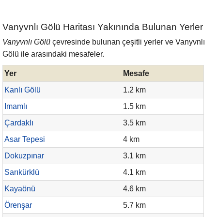
Vanyvnlı Gölü Haritası Yakınında Bulunan Yerler
Vanyvnlı Gölü
çevresinde bulunan çeşitli yerler ve Vanyvnlı
Gölü ile arasındaki mesafeler.
Yer
Mesafe
Kanlı Gölü
1.2 km
Imamlı
1.5 km
Çardaklı
3.5 km
Asar Tepesi
4 km
Dokuzpınar
3.1 km
Sarıkürklü
4.1 km
Kayaönü
4.6 km
Örenşar
5.7 km