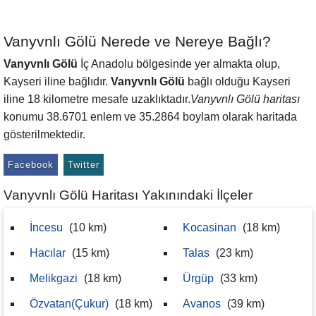
Vanyvnlı Gölü Nerede ve Nereye Bağlı?
Vanyvnlı Gölü
İç Anadolu bölgesinde yer almakta olup,
Kayseri iline bağlıdır.
Vanyvnlı Gölü
bağlı olduğu Kayseri
iline 18 kilometre mesafe uzaklıktadır.
Vanyvnlı Gölü haritası
konumu 38.6701 enlem ve 35.2864 boylam olarak haritada
gösterilmektedir.
Facebook
Twitter
Vanyvnlı Gölü Haritası Yakınındaki İlçeler
İncesu
(10 km)
Kocasinan
(18 km)
Hacılar
(15 km)
Talas
(23 km)
Melikgazi
(18 km)
Ürgüp
(33 km)
Özvatan(Çukur)
(18 km)
Avanos
(39 km)