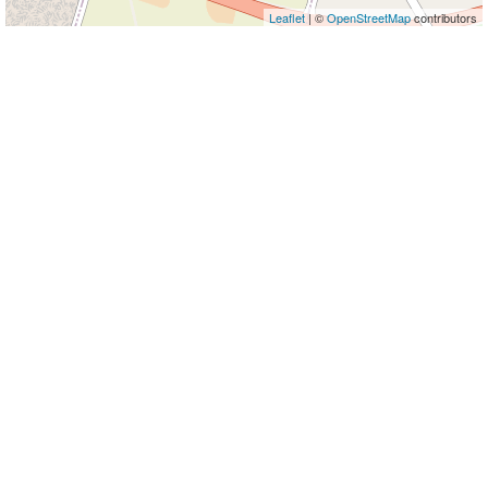
Leaflet
| ©
OpenStreetMap
contributors