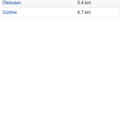
Ötebatan
5.4 km
Sürtme
6.7 km