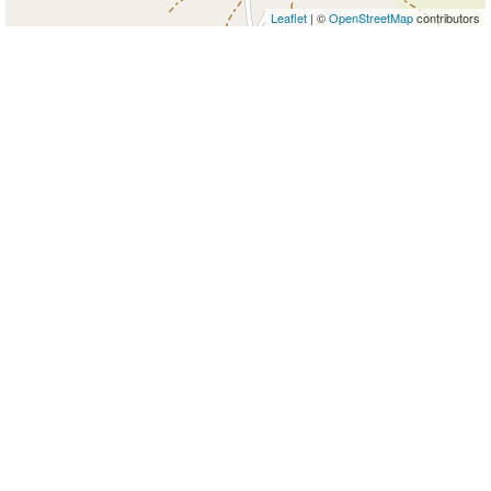
Leaflet
| ©
OpenStreetMap
contributors