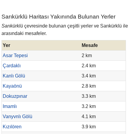
Sarıkürklü Haritası Yakınında Bulunan Yerler
Sarıkürklü
çevresinde bulunan çeşitli yerler ve Sarıkürklü ile
arasındaki mesafeler.
Yer
Mesafe
Asar Tepesi
2 km
Çardaklı
2.4 km
Kanlı Gölü
3.4 km
Kayaönü
2.8 km
Dokuzpınar
3.3 km
Imamlı
3.2 km
Vanyvnlı Gölü
4.1 km
Kızılören
3.9 km