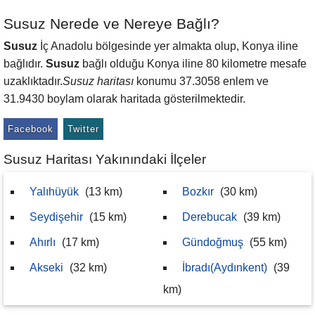
Susuz Nerede ve Nereye Bağlı?
Susuz
İç Anadolu bölgesinde yer almakta olup, Konya iline
bağlıdır.
Susuz
bağlı olduğu Konya iline 80 kilometre mesafe
uzaklıktadır.
Susuz haritası
konumu 37.3058 enlem ve
31.9430 boylam olarak haritada gösterilmektedir.
Facebook
Twitter
Susuz Haritası Yakınındaki İlçeler
Yalıhüyük
(13 km)
Bozkır
(30 km)
Seydişehir
(15 km)
Derebucak
(39 km)
Ahırlı
(17 km)
Gündoğmuş
(55 km)
Akseki
(32 km)
İbradı(Aydınkent)
(39
km)