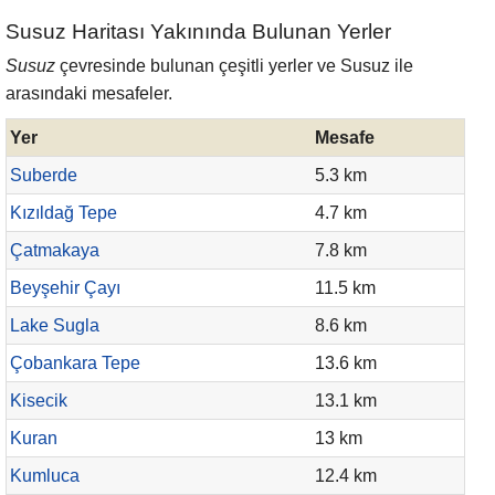
Susuz Haritası Yakınında Bulunan Yerler
Susuz
çevresinde bulunan çeşitli yerler ve Susuz ile
arasındaki mesafeler.
Yer
Mesafe
Suberde
5.3 km
Kızıldağ Tepe
4.7 km
Çatmakaya
7.8 km
Beyşehir Çayı
11.5 km
Lake Sugla
8.6 km
Çobankara Tepe
13.6 km
Kisecik
13.1 km
Kuran
13 km
Kumluca
12.4 km