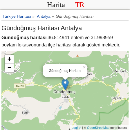
Harita
TR
Türkiye Haritası
»
Antalya
»
Gündoğmuş Haritası
Gündoğmuş Haritası Antalya
Gündoğmuş haritası
36.814941 enlem ve 31.998959
boylam lokasyonunda ilçe haritası olarak gösterilmektedir.
+
−
×
Gündoğmuş Haritası
Leaflet
| ©
OpenStreetMap
contributors