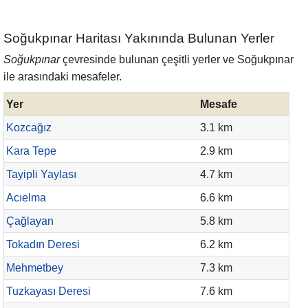
Soğukpınar Haritası Yakınında Bulunan Yerler
Soğukpınar
çevresinde bulunan çeşitli yerler ve Soğukpınar
ile arasındaki mesafeler.
Yer
Mesafe
Kozcağız
3.1 km
Kara Tepe
2.9 km
Tayipli Yaylası
4.7 km
Acıelma
6.6 km
Çağlayan
5.8 km
Tokadın Deresi
6.2 km
Mehmetbey
7.3 km
Tuzkayası Deresi
7.6 km