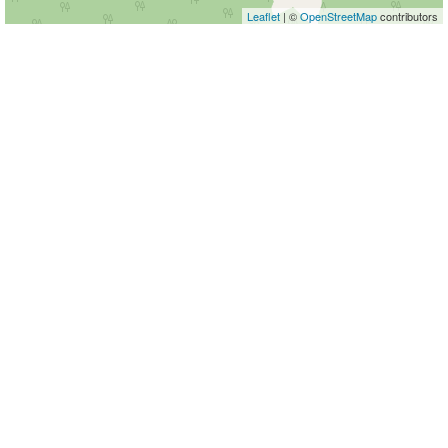
Leaflet
| ©
OpenStreetMap
contributors