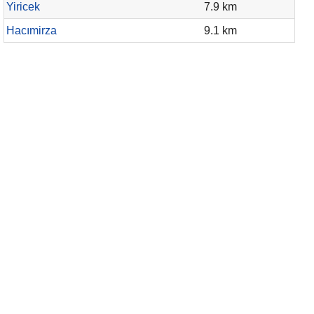
Yiricek
7.9 km
Hacımirza
9.1 km