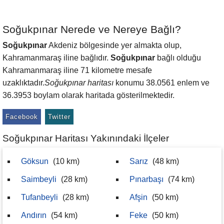
Soğukpınar Nerede ve Nereye Bağlı?
Soğukpınar
Akdeniz bölgesinde yer almakta olup,
Kahramanmaraş iline bağlıdır.
Soğukpınar
bağlı olduğu
Kahramanmaraş iline 71 kilometre mesafe
uzaklıktadır.
Soğukpınar haritası
konumu 38.0561 enlem ve
36.3953 boylam olarak haritada gösterilmektedir.
Facebook
Twitter
Soğukpınar Haritası Yakınındaki İlçeler
Göksun
(10 km)
Sarız
(48 km)
Saimbeyli
(28 km)
Pınarbaşı
(74 km)
Tufanbeyli
(28 km)
Afşin
(50 km)
Andırın
(54 km)
Feke
(50 km)