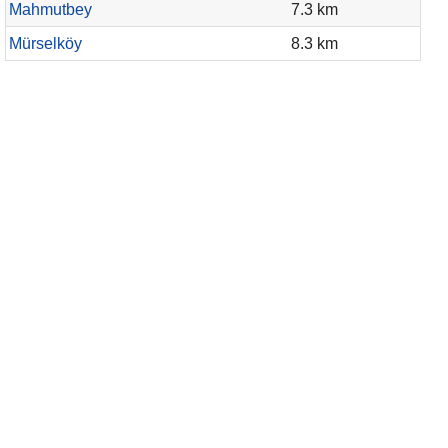
Mahmutbey
7.3 km
Mürselköy
8.3 km