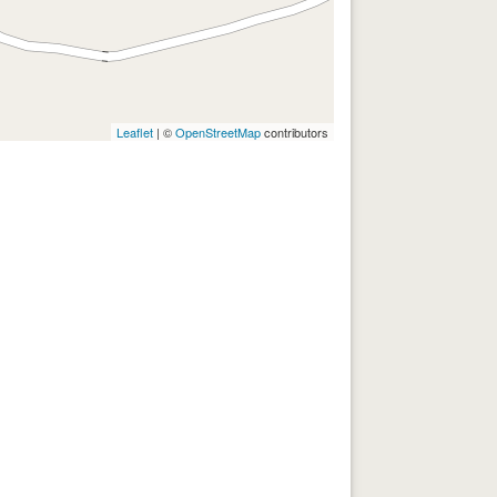
Leaflet
| ©
OpenStreetMap
contributors