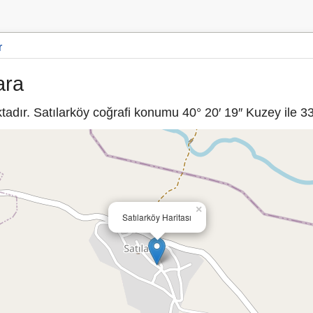
r
ara
adır. Satılarköy coğrafi konumu 40° 20′ 19″ Kuzey ile 33°
×
Satılarköy Haritası