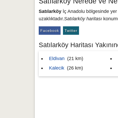
Satılarköy Nerede ve Ne
Satılarköy
İç Anadolu bölgesinde yer 
uzaklıktadır.
Satılarköy haritası
konumu 
Facebook
Twitter
Satılarköy Haritası Yakının
Eldivan
(21 km)
Kalecik
(26 km)