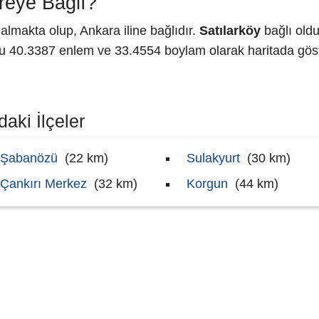
reye Bağlı?
almakta olup, Ankara iline bağlıdır.
Satılarköy
bağlı oldu
40.3387 enlem ve 33.4554 boylam olarak haritada göste
daki İlçeler
Şabanözü
(22 km)
Sulakyurt
(30 km)
Çankırı Merkez
(32 km)
Korgun
(44 km)