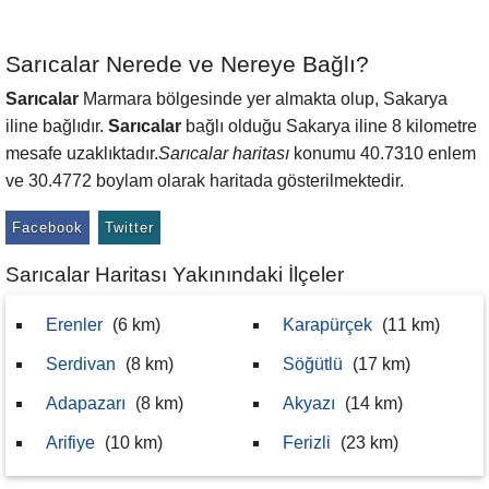
Sarıcalar Nerede ve Nereye Bağlı?
Sarıcalar
Marmara bölgesinde yer almakta olup, Sakarya
iline bağlıdır.
Sarıcalar
bağlı olduğu Sakarya iline 8 kilometre
mesafe uzaklıktadır.
Sarıcalar haritası
konumu 40.7310 enlem
ve 30.4772 boylam olarak haritada gösterilmektedir.
Facebook
Twitter
Sarıcalar Haritası Yakınındaki İlçeler
Erenler
(6 km)
Karapürçek
(11 km)
Serdivan
(8 km)
Söğütlü
(17 km)
Adapazarı
(8 km)
Akyazı
(14 km)
Arifiye
(10 km)
Ferizli
(23 km)