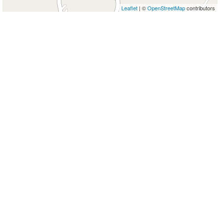
Leaflet
| ©
OpenStreetMap
contributors