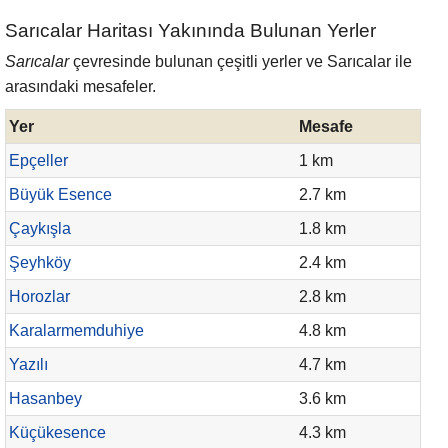
Sarıcalar Haritası Yakınında Bulunan Yerler
Sarıcalar
çevresinde bulunan çeşitli yerler ve Sarıcalar ile
arasındaki mesafeler.
Yer
Mesafe
Epçeller
1 km
Büyük Esence
2.7 km
Çaykışla
1.8 km
Şeyhköy
2.4 km
Horozlar
2.8 km
Karalarmemduhiye
4.8 km
Yazılı
4.7 km
Hasanbey
3.6 km
Küçükesence
4.3 km