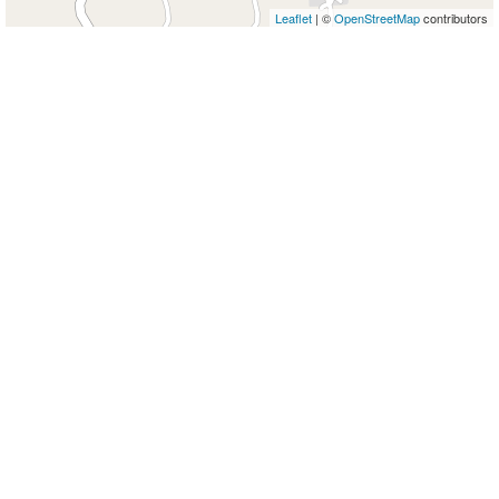
Leaflet
| ©
OpenStreetMap
contributors