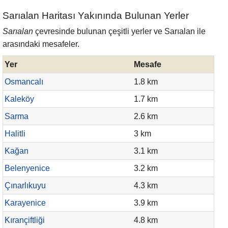
Sarıalan Haritası Yakınında Bulunan Yerler
Sarıalan
çevresinde bulunan çeşitli yerler ve Sarıalan ile
arasındaki mesafeler.
Yer
Mesafe
Osmancalı
1.8 km
Kaleköy
1.7 km
Sarma
2.6 km
Halitli
3 km
Kağan
3.1 km
Belenyenice
3.2 km
Çınarlıkuyu
4.3 km
Karayenice
3.9 km
Kırançiftliği
4.8 km