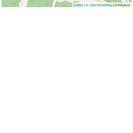
Leaflet
| ©
OpenStreetMap
contributors