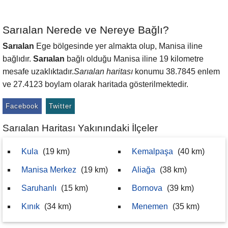
Sarıalan Nerede ve Nereye Bağlı?
Sarıalan
Ege bölgesinde yer almakta olup, Manisa iline
bağlıdır.
Sarıalan
bağlı olduğu Manisa iline 19 kilometre
mesafe uzaklıktadır.
Sarıalan haritası
konumu 38.7845 enlem
ve 27.4123 boylam olarak haritada gösterilmektedir.
Facebook
Twitter
Sarıalan Haritası Yakınındaki İlçeler
Kula
(19 km)
Kemalpaşa
(40 km)
Manisa Merkez
(19 km)
Aliağa
(38 km)
Saruhanlı
(15 km)
Bornova
(39 km)
Kınık
(34 km)
Menemen
(35 km)