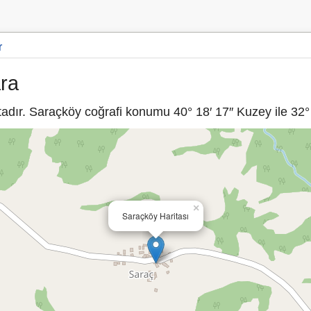
r
ra
dır. Saraçköy coğrafi konumu 40° 18′ 17″ Kuzey ile 32° 
×
Saraçköy Haritası