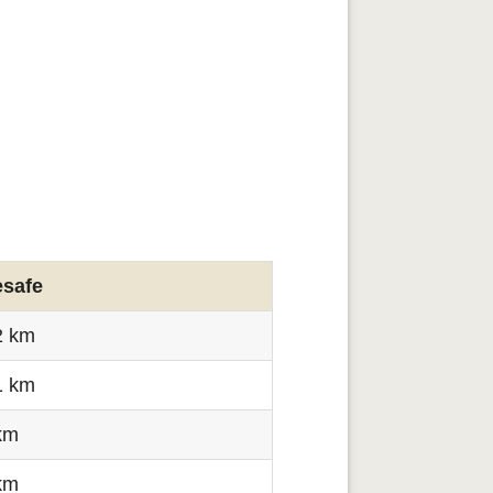
safe
2 km
1 km
km
km