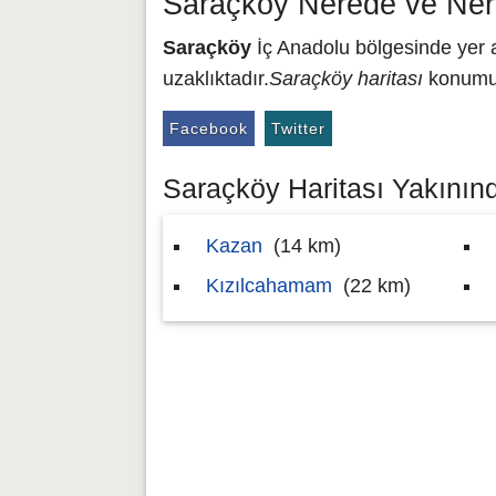
Saraçköy Nerede ve Ner
Saraçköy
İç Anadolu bölgesinde yer a
uzaklıktadır.
Saraçköy haritası
konumu 
Facebook
Twitter
Saraçköy Haritası Yakınınd
Kazan
(14 km)
Kızılcahamam
(22 km)