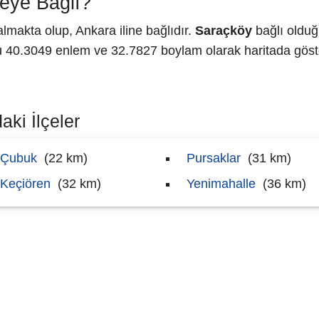
eye Bağlı?
lmakta olup, Ankara iline bağlıdır.
Saraçköy
bağlı olduğ
40.3049 enlem ve 32.7827 boylam olarak haritada göste
aki İlçeler
Çubuk
(22 km)
Pursaklar
(31 km)
Keçiören
(32 km)
Yenimahalle
(36 km)