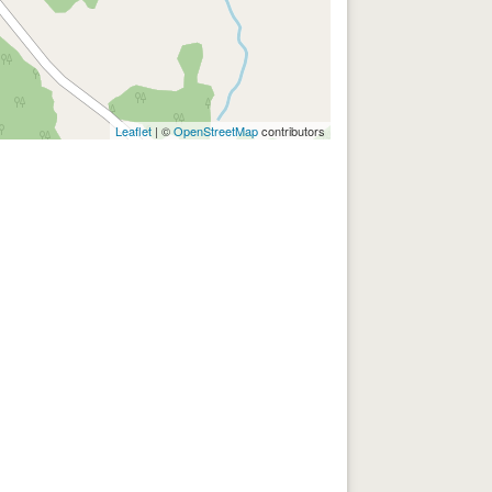
Leaflet
| ©
OpenStreetMap
contributors