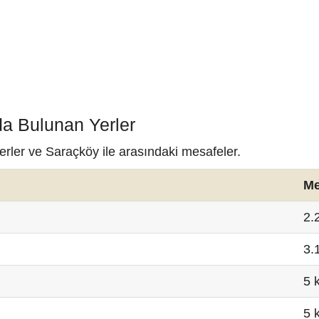
da Bulunan Yerler
erler ve Saraçköy ile arasındaki mesafeler.
Me
2.
3.
5 
5 