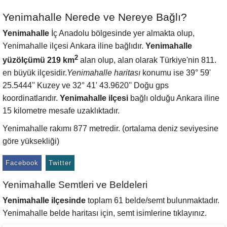
Yenimahalle Nerede ve Nereye Bağlı?
Yenimahalle
İç Anadolu bölgesinde yer almakta olup,
Yenimahalle ilçesi Ankara iline bağlıdır.
Yenimahalle
2
yüzölçümü 219 km
alan olup, alan olarak Türkiye'nin 811.
en büyük ilçesidir.
Yenimahalle haritası
konumu ise 39° 59'
25.5444'' Kuzey ve 32° 41' 43.9620'' Doğu gps
koordinatlarıdır.
Yenimahalle ilçesi
bağlı olduğu Ankara iline
15 kilometre mesafe uzaklıktadır.
Yenimahalle rakımı 877 metredir. (ortalama deniz seviyesine
göre yüksekliği)
Facebook
Twitter
Yenimahalle Semtleri ve Beldeleri
Yenimahalle ilçesinde
toplam 61 belde/semt bulunmaktadır.
Yenimahalle belde haritası için, semt isimlerine tıklayınız.