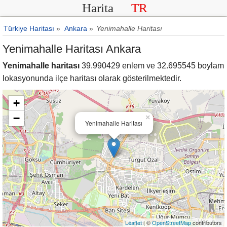
Harita
TR
Türkiye Haritası
»
Ankara
»
Yenimahalle Haritası
Yenimahalle Haritası Ankara
Yenimahalle haritası
39.990429 enlem ve 32.695545 boylam
lokasyonunda ilçe haritası olarak gösterilmektedir.
+
−
×
Yenimahalle Haritası
Leaflet
| ©
OpenStreetMap
contributors