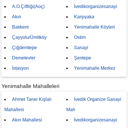
A.O.Çiftliği(Aoç)
İvedikorganizesanayi
Akın
Karşıyaka
Batıkent
Yenimahalle Köyleri
Çayyolu/Ümitköy
Ostim
Çiğdemtepe
Sanayi
Demetevler
Şentepe
İstasyon
Yenimahalle Merkez
Yenimahalle Mahalleleri
Ahmet Taner Kışlalı
İvedik Organize Sanayi
Mahallesi
Mah
Akın Mahallesi
İvedikorganizesanayi