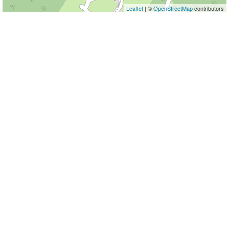
Leaflet
| ©
OpenStreetMap
contributors