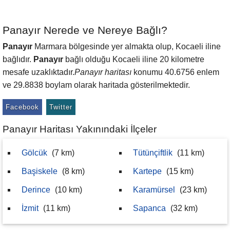
Panayır Nerede ve Nereye Bağlı?
Panayır
Marmara bölgesinde yer almakta olup, Kocaeli iline
bağlıdır.
Panayır
bağlı olduğu Kocaeli iline 20 kilometre
mesafe uzaklıktadır.
Panayır haritası
konumu 40.6756 enlem
ve 29.8838 boylam olarak haritada gösterilmektedir.
Facebook
Twitter
Panayır Haritası Yakınındaki İlçeler
Gölcük
(7 km)
Tütünçiftlik
(11 km)
Başiskele
(8 km)
Kartepe
(15 km)
Derince
(10 km)
Karamürsel
(23 km)
İzmit
(11 km)
Sapanca
(32 km)