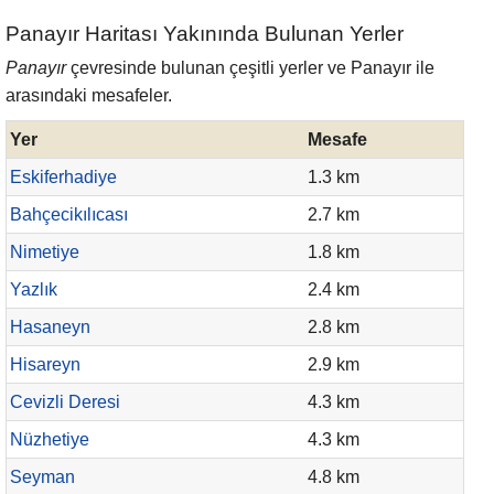
Panayır Haritası Yakınında Bulunan Yerler
Panayır
çevresinde bulunan çeşitli yerler ve Panayır ile
arasındaki mesafeler.
Yer
Mesafe
Eskiferhadiye
1.3 km
Bahçecikılıcası
2.7 km
Nimetiye
1.8 km
Yazlık
2.4 km
Hasaneyn
2.8 km
Hisareyn
2.9 km
Cevizli Deresi
4.3 km
Nüzhetiye
4.3 km
Seyman
4.8 km