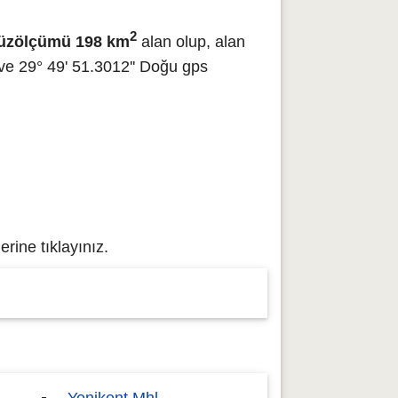
2
yüzölçümü 198 km
alan olup, alan
ve 29° 49' 51.3012'' Doğu gps
rine tıklayınız.