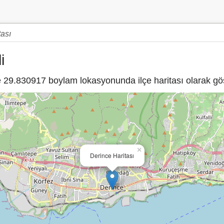
tası
i
29.830917 boylam lokasyonunda ilçe haritası olarak gös
×
Derince Haritası