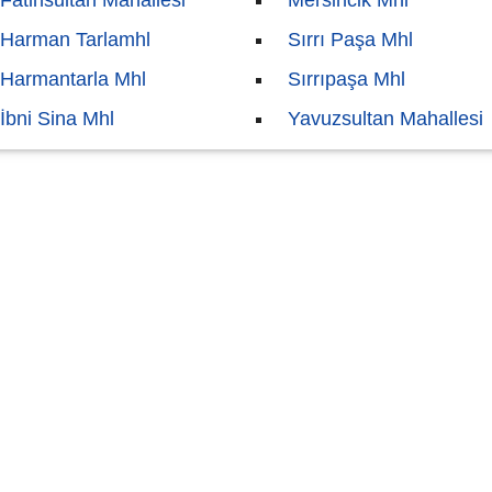
Fatihsultan Mahallesi
Mersincik Mhl
Harman Tarlamhl
Sırrı Paşa Mhl
Harmantarla Mhl
Sırrıpaşa Mhl
İbni Sina Mhl
Yavuzsultan Mahallesi