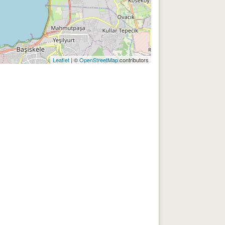
Leaflet
| ©
OpenStreetMap
contributors