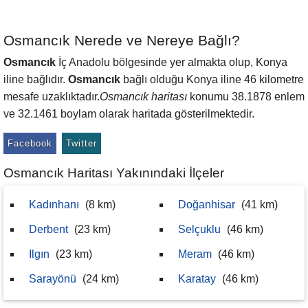
Osmancık Nerede ve Nereye Bağlı?
Osmancık
İç Anadolu bölgesinde yer almakta olup, Konya
iline bağlıdır.
Osmancık
bağlı olduğu Konya iline 46 kilometre
mesafe uzaklıktadır.
Osmancık haritası
konumu 38.1878 enlem
ve 32.1461 boylam olarak haritada gösterilmektedir.
Facebook
Twitter
Osmancık Haritası Yakınındaki İlçeler
Kadınhanı
(8 km)
Doğanhisar
(41 km)
Derbent
(23 km)
Selçuklu
(46 km)
Ilgın
(23 km)
Meram
(46 km)
Sarayönü
(24 km)
Karatay
(46 km)