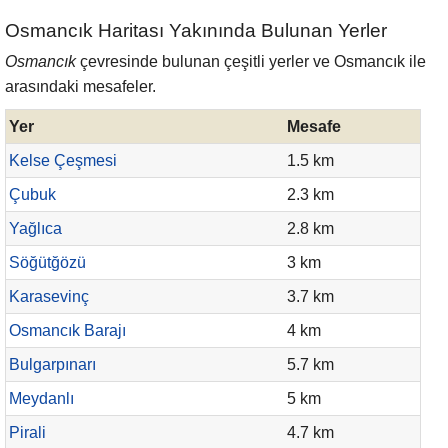
Osmancık Haritası Yakınında Bulunan Yerler
Osmancık
çevresinde bulunan çeşitli yerler ve Osmancık ile
arasındaki mesafeler.
Yer
Mesafe
Kelse Çeşmesi
1.5 km
Çubuk
2.3 km
Yağlıca
2.8 km
Söğütğözü
3 km
Karasevinç
3.7 km
Osmancık Barajı
4 km
Bulgarpınarı
5.7 km
Meydanlı
5 km
Pirali
4.7 km