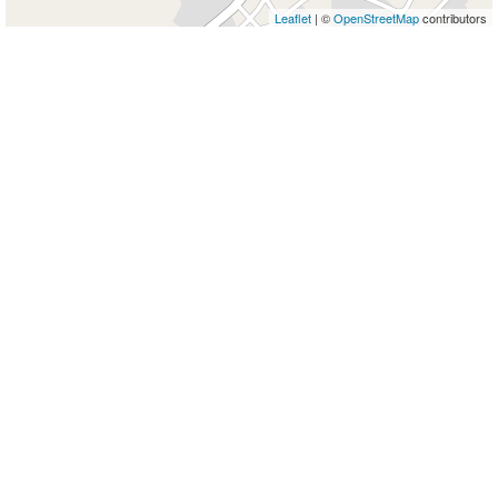
Leaflet
| ©
OpenStreetMap
contributors