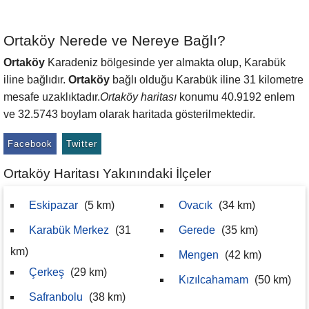
Ortaköy Nerede ve Nereye Bağlı?
Ortaköy
Karadeniz bölgesinde yer almakta olup, Karabük
iline bağlıdır.
Ortaköy
bağlı olduğu Karabük iline 31 kilometre
mesafe uzaklıktadır.
Ortaköy haritası
konumu 40.9192 enlem
ve 32.5743 boylam olarak haritada gösterilmektedir.
Facebook
Twitter
Ortaköy Haritası Yakınındaki İlçeler
Eskipazar
(5 km)
Ovacık
(34 km)
Karabük Merkez
(31
Gerede
(35 km)
km)
Mengen
(42 km)
Çerkeş
(29 km)
Kızılcahamam
(50 km)
Safranbolu
(38 km)