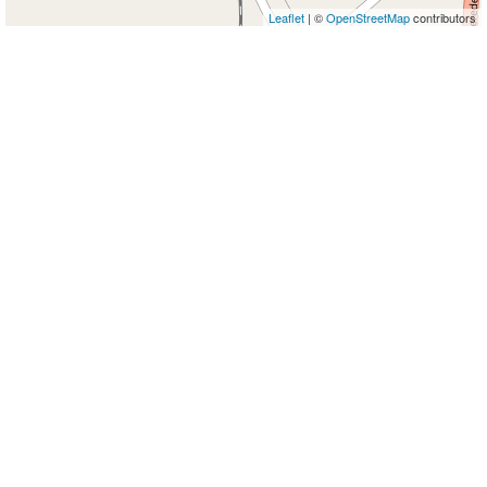
Leaflet
| ©
OpenStreetMap
contributors