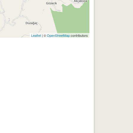
Leaflet
| ©
OpenStreetMap
contributors