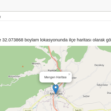
ı
32.073868 boylam lokasyonunda ilçe haritası olarak gös
×
Mengen Haritası