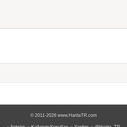
© 2011-2026 www.HaritaTR.com
İletişim
Kullanım Koşulları
Yardım
@Harita_TR