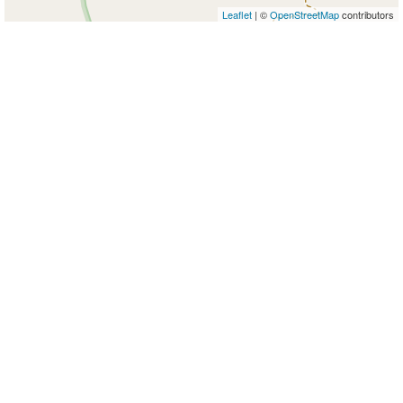
Leaflet
| ©
OpenStreetMap
contributors