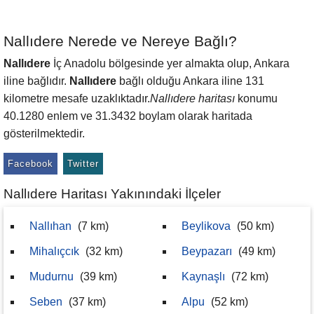
Nallıdere Nerede ve Nereye Bağlı?
Nallıdere
İç Anadolu bölgesinde yer almakta olup, Ankara
iline bağlıdır.
Nallıdere
bağlı olduğu Ankara iline 131
kilometre mesafe uzaklıktadır.
Nallıdere haritası
konumu
40.1280 enlem ve 31.3432 boylam olarak haritada
gösterilmektedir.
Facebook
Twitter
Nallıdere Haritası Yakınındaki İlçeler
Nallıhan
(7 km)
Beylikova
(50 km)
Mihalıçcık
(32 km)
Beypazarı
(49 km)
Mudurnu
(39 km)
Kaynaşlı
(72 km)
Seben
(37 km)
Alpu
(52 km)