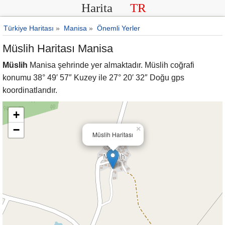
Harita
TR
Türkiye Haritası
»
Manisa
»
Önemli Yerler
Müslih Haritası Manisa
Müslih
Manisa şehrinde yer almaktadır. Müslih coğrafi
konumu 38° 49′ 57″ Kuzey ile 27° 20′ 32″ Doğu gps
koordinatlarıdır.
+
−
×
Müslih Haritası