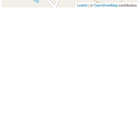
Leaflet
| ©
OpenStreetMap
contributors