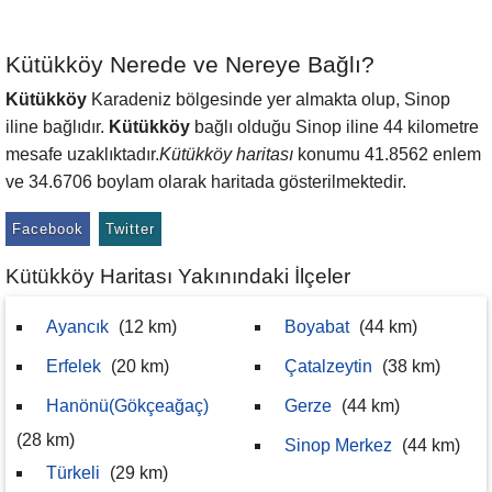
Kütükköy Nerede ve Nereye Bağlı?
Kütükköy
Karadeniz bölgesinde yer almakta olup, Sinop
iline bağlıdır.
Kütükköy
bağlı olduğu Sinop iline 44 kilometre
mesafe uzaklıktadır.
Kütükköy haritası
konumu 41.8562 enlem
ve 34.6706 boylam olarak haritada gösterilmektedir.
Facebook
Twitter
Kütükköy Haritası Yakınındaki İlçeler
Ayancık
(12 km)
Boyabat
(44 km)
Erfelek
(20 km)
Çatalzeytin
(38 km)
Hanönü(Gökçeağaç)
Gerze
(44 km)
(28 km)
Sinop Merkez
(44 km)
Türkeli
(29 km)