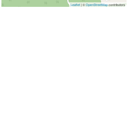
Leaflet
| ©
OpenStreetMap
contributors