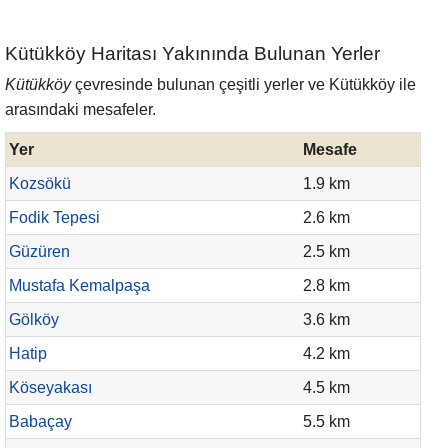
Kütükköy Haritası Yakınında Bulunan Yerler
Kütükköy
çevresinde bulunan çeşitli yerler ve Kütükköy ile
arasındaki mesafeler.
Yer
Mesafe
Kozsökü
1.9 km
Fodik Tepesi
2.6 km
Güzüren
2.5 km
Mustafa Kemalpaşa
2.8 km
Gölköy
3.6 km
Hatip
4.2 km
Köseyakası
4.5 km
Babaçay
5.5 km