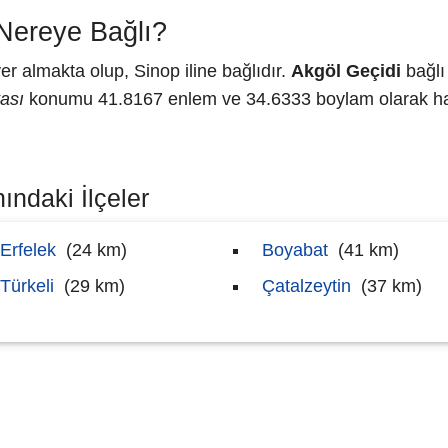
Nereye Bağlı?
r almakta olup, Sinop iline bağlıdır.
Akgöl Geçidi
bağlı
tası
konumu 41.8167 enlem ve 34.6333 boylam olarak hari
ındaki İlçeler
Erfelek
(24 km)
Boyabat
(41 km)
Türkeli
(29 km)
Çatalzeytin
(37 km)