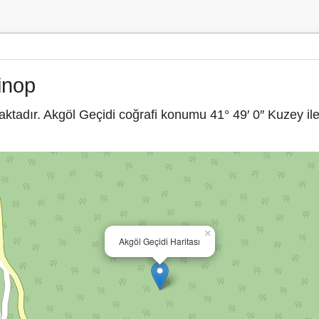
inop
ktadır. Akgöl Geçidi coğrafi konumu 41° 49′ 0″ Kuzey il
×
Akgöl Geçidi Haritası