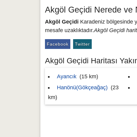
Akgöl Geçidi Nerede ve 
Akgöl Geçidi
Karadeniz bölgesinde ye
mesafe uzaklıktadır.
Akgöl Geçidi hari
Facebook
Twitter
Akgöl Geçidi Haritası Yakın
Ayancık
(15 km)
Hanönü(Gökçeağaç)
(23
km)