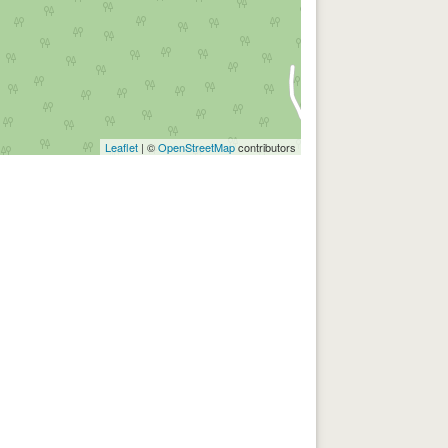
Leaflet
| ©
OpenStreetMap
contributors