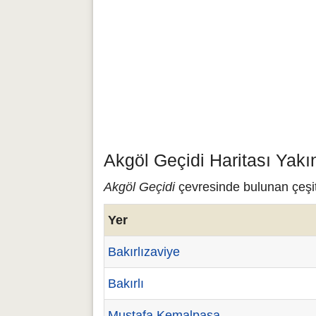
Akgöl Geçidi Haritası Yakı
Akgöl Geçidi
çevresinde bulunan çeşitl
Yer
Bakırlızaviye
Bakırlı
Mustafa Kemalpaşa