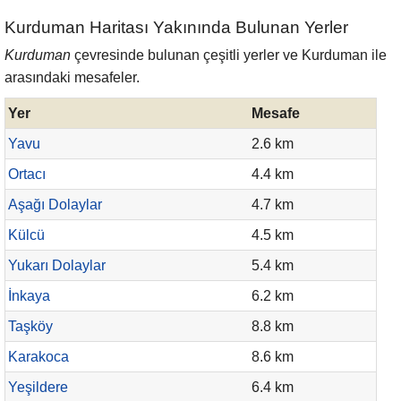
Kurduman Haritası Yakınında Bulunan Yerler
Kurduman
çevresinde bulunan çeşitli yerler ve Kurduman ile
arasındaki mesafeler.
Yer
Mesafe
Yavu
2.6 km
Ortacı
4.4 km
Aşağı Dolaylar
4.7 km
Külcü
4.5 km
Yukarı Dolaylar
5.4 km
İnkaya
6.2 km
Taşköy
8.8 km
Karakoca
8.6 km
Yeşildere
6.4 km