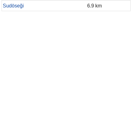
Sudöseği
6.9 km