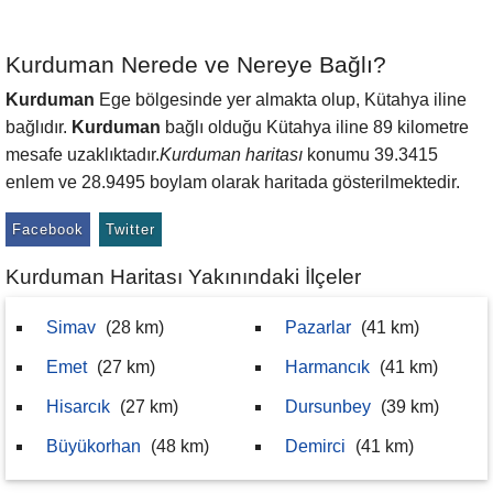
Kurduman Nerede ve Nereye Bağlı?
Kurduman
Ege bölgesinde yer almakta olup, Kütahya iline
bağlıdır.
Kurduman
bağlı olduğu Kütahya iline 89 kilometre
mesafe uzaklıktadır.
Kurduman haritası
konumu 39.3415
enlem ve 28.9495 boylam olarak haritada gösterilmektedir.
Facebook
Twitter
Kurduman Haritası Yakınındaki İlçeler
Simav
(28 km)
Pazarlar
(41 km)
Emet
(27 km)
Harmancık
(41 km)
Hisarcık
(27 km)
Dursunbey
(39 km)
Büyükorhan
(48 km)
Demirci
(41 km)