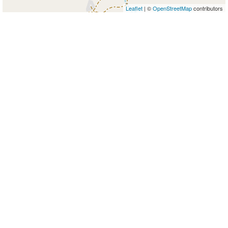
Leaflet
| ©
OpenStreetMap
contributors