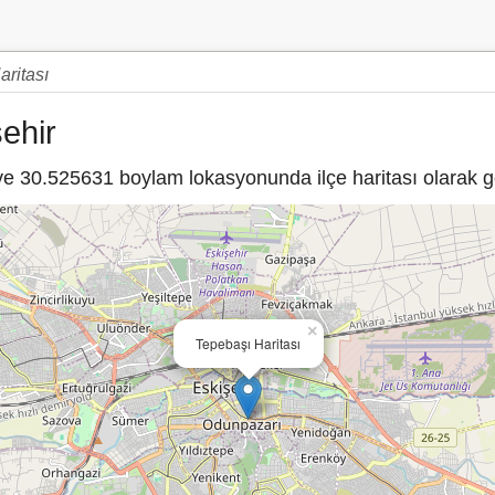
ritası
ehir
 30.525631 boylam lokasyonunda ilçe haritası olarak gö
×
Tepebaşı Haritası