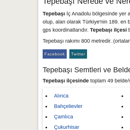
Tepebaşı Nerede ve Ner
Tepebaşı
İç Anadolu bölgesinde yer al
olup, alan olarak Türkiye'nin 189. en b
gps koordinatlarıdır.
Tepebaşı ilçesi
b
Tepebaşı rakımı 800 metredir. (ortala
Facebook
Twitter
Tepebaşı Semtleri ve Belde
Tepebaşı ilçesinde
toplam 49 belde/s
Alınca
Bahçelievler
Çamlıca
Çukurhisar