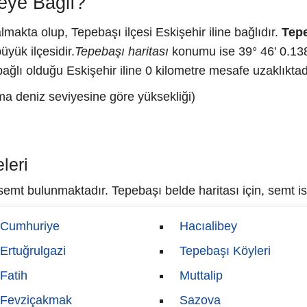
eye Bağlı?
makta olup, Tepebaşı ilçesi Eskişehir iline bağlıdır.
Tep
üyük ilçesidir.
Tepebaşı haritası
konumu ise 39° 46' 0.138
ağlı olduğu Eskişehir iline 0 kilometre mesafe uzaklıktad
ma deniz seviyesine göre yüksekliği)
leri
emt bulunmaktadır. Tepebaşı belde haritası için, semt isi
Cumhuriye
Hacıalibey
Ertuğrulgazi
Tepebaşı Köyleri
Fatih
Muttalip
Fevziçakmak
Sazova