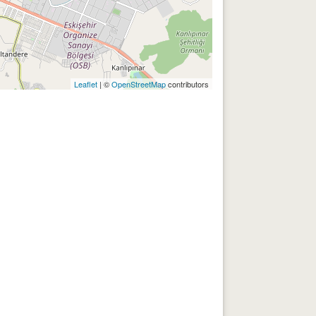
Leaflet
| ©
OpenStreetMap
contributors