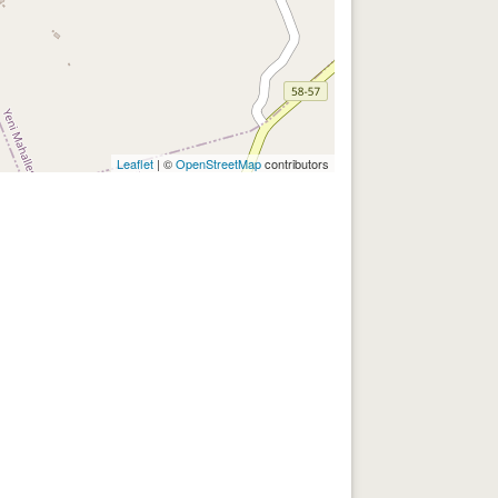
Leaflet
| ©
OpenStreetMap
contributors