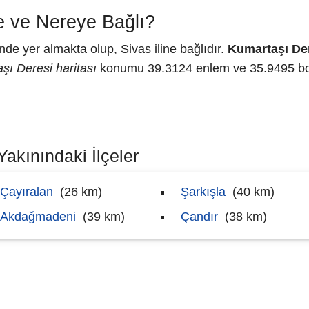
e ve Nereye Bağlı?
de yer almakta olup, Sivas iline bağlıdır.
Kumartaşı De
şı Deresi haritası
konumu 39.3124 enlem ve 35.9495 boy
Yakınındaki İlçeler
Çayıralan
(26 km)
Şarkışla
(40 km)
Akdağmadeni
(39 km)
Çandır
(38 km)