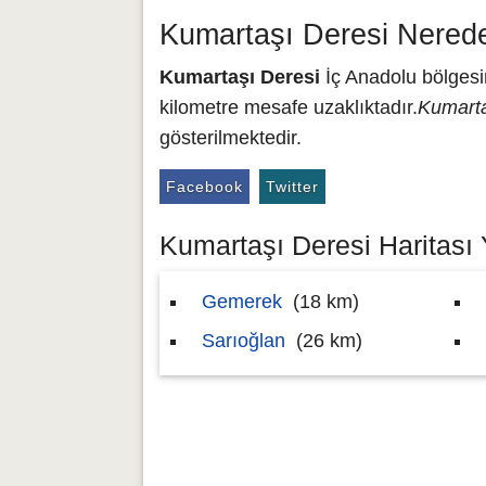
Kumartaşı Deresi Nered
Kumartaşı Deresi
İç Anadolu bölgesin
kilometre mesafe uzaklıktadır.
Kumarta
gösterilmektedir.
Facebook
Twitter
Kumartaşı Deresi Haritası 
Gemerek
(18 km)
Sarıoğlan
(26 km)