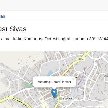
ları
ası Sivas
 almaktadır. Kumartaşı Deresi coğrafi konumu 39° 18′ 44
×
Kumartaşı Deresi Haritası