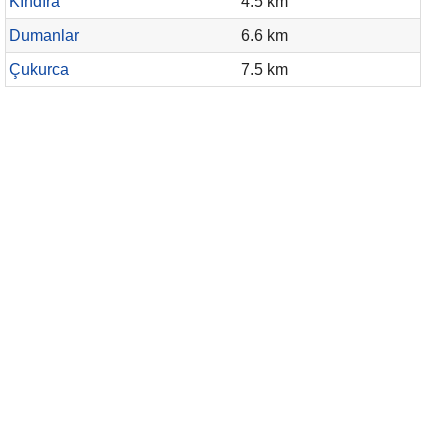
Kındıra
4.5 km
Dumanlar
6.6 km
Çukurca
7.5 km