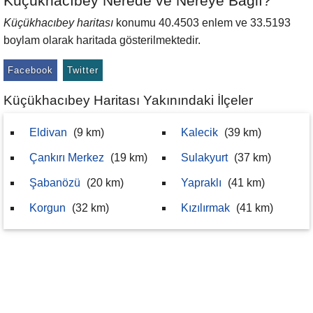
Küçükhacıbey Nerede ve Nereye Bağlı?
Küçükhacıbey haritası
konumu 40.4503 enlem ve 33.5193
boylam olarak haritada gösterilmektedir.
Facebook
Twitter
Küçükhacıbey Haritası Yakınındaki İlçeler
Eldivan
(9 km)
Kalecik
(39 km)
Çankırı Merkez
(19 km)
Sulakyurt
(37 km)
Şabanözü
(20 km)
Yapraklı
(41 km)
Korgun
(32 km)
Kızılırmak
(41 km)