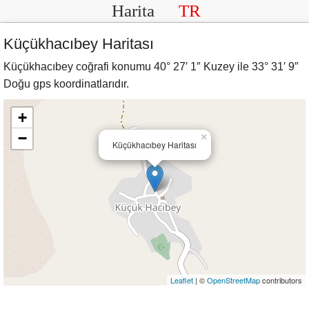
Harita
TR
Küçükhacıbey Haritası
Küçükhacıbey coğrafi konumu 40° 27′ 1″ Kuzey ile 33° 31′ 9″
Doğu gps koordinatlarıdır.
+
−
×
Küçükhacıbey Haritası
Leaflet
| ©
OpenStreetMap
contributors