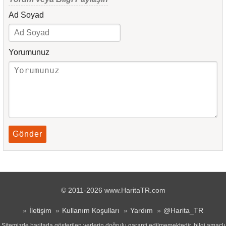
Ad Soyad
Yorumunuz
Gönder
© 2011-2026 www.HaritaTR.com
İletişim
Kullanım Koşulları
Yardım
@Harita_TR
Sitemizde haritada gösterilen yerlerin doğrulu garanti edilmemektedir, bilgi amaçlı