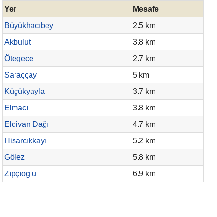
Yer
Mesafe
Büyükhacıbey
2.5 km
Akbulut
3.8 km
Ötegece
2.7 km
Saraççay
5 km
Küçükyayla
3.7 km
Elmacı
3.8 km
Eldivan Dağı
4.7 km
Hisarcıkkayı
5.2 km
Gölez
5.8 km
Zıpçıoğlu
6.9 km