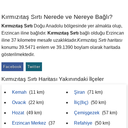
Kırmızıtaş Sırtı Nerede ve Nereye Bağlı?
Kırmızıtaş Sırtı
Doğu Anadolu bölgesinde yer almakta olup,
Erzincan iline bağlıdır.
Kırmızıtaş Sırtı
bağlı olduğu Erzincan
iline 37 kilometre mesafe uzaklıktadır.
Kırmızıtaş Sırtı haritası
konumu 39.5471 enlem ve 39.1390 boylam olarak haritada
gösterilmektedir.
Facebook
Twitter
Kırmızıtaş Sırtı Haritası Yakınındaki İlçeler
Kemah
(11 km)
Şiran
(71 km)
Ovacık
(22 km)
İliç(Ilıç)
(50 km)
Hozat
(49 km)
Çemişgezek
(57 km)
Erzincan Merkez
(37
Refahiye
(50 km)