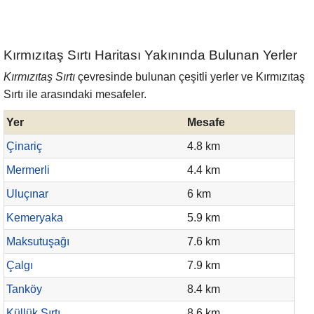
Kırmızıtaş Sırtı Haritası Yakınında Bulunan Yerler
Kırmızıtaş Sırtı
çevresinde bulunan çeşitli yerler ve Kırmızıtaş
Sırtı ile arasındaki mesafeler.
Yer
Mesafe
Çinariç
4.8 km
Mermerli
4.4 km
Uluçınar
6 km
Kemeryaka
5.9 km
Maksutuşağı
7.6 km
Çalgı
7.9 km
Tanköy
8.4 km
Küllük Sırtı
8.6 km