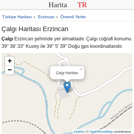
Harita
TR
Türkiye Haritası
»
Erzincan
»
Önemli Yerler
Çalgı Haritası Erzincan
Çalgı
Erzincan şehrinde yer almaktadır. Çalgı coğrafi konumu
39° 36′ 33″ Kuzey ile 39° 5′ 39″ Doğu gps koordinatlarıdır.
+
−
×
Çalgı Haritası
Leaflet
| ©
OpenStreetMap
contributors