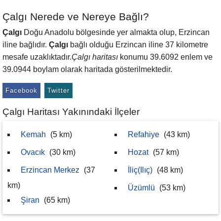
Çalgı Nerede ve Nereye Bağlı?
Çalgı
Doğu Anadolu bölgesinde yer almakta olup, Erzincan
iline bağlıdır.
Çalgı
bağlı olduğu Erzincan iline 37 kilometre
mesafe uzaklıktadır.
Çalgı haritası
konumu 39.6092 enlem ve
39.0944 boylam olarak haritada gösterilmektedir.
Facebook
Twitter
Çalgı Haritası Yakınındaki İlçeler
Kemah
(5 km)
Refahiye
(43 km)
Ovacık
(30 km)
Hozat
(57 km)
Erzincan Merkez
(37
İliç(Ilıç)
(48 km)
km)
Üzümlü
(53 km)
Şiran
(65 km)