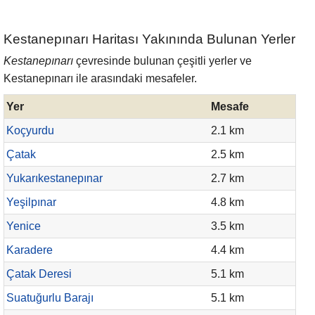
Kestanepınarı Haritası Yakınında Bulunan Yerler
Kestanepınarı
çevresinde bulunan çeşitli yerler ve
Kestanepınarı ile arasındaki mesafeler.
Yer
Mesafe
Koçyurdu
2.1 km
Çatak
2.5 km
Yukarıkestanepınar
2.7 km
Yeşilpınar
4.8 km
Yenice
3.5 km
Karadere
4.4 km
Çatak Deresi
5.1 km
Suatuğurlu Barajı
5.1 km