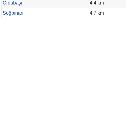
Ordubaşı
4.4 km
Soğpınarı
4.7 km