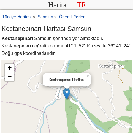
Harita
TR
Türkiye Haritası
»
Samsun
»
Önemli Yerler
Kestanepınarı Haritası Samsun
Kestanepınarı
Samsun şehrinde yer almaktadır.
Kestanepınarı coğrafi konumu 41° 1′ 52″ Kuzey ile 36° 41′ 24″
Doğu gps koordinatlarıdır.
+
−
×
Kestanepınarı Haritası