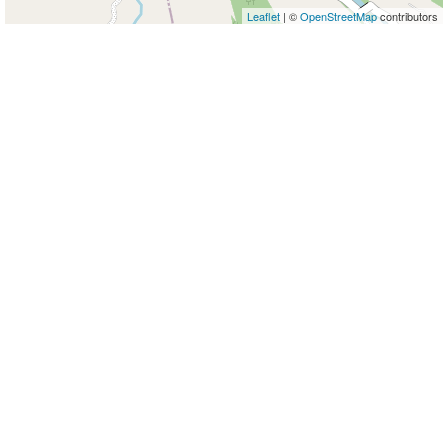
Leaflet
| ©
OpenStreetMap
contributors