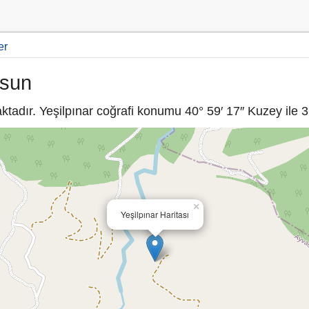
er
msun
adır. Yeşilpınar coğrafi konumu 40° 59′ 17″ Kuzey ile 36
×
Yeşilpınar Haritası