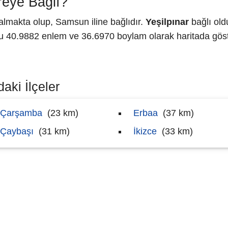
reye Bağlı?
lmakta olup, Samsun iline bağlıdır.
Yeşilpınar
bağlı old
40.9882 enlem ve 36.6970 boylam olarak haritada göste
aki İlçeler
Çarşamba
(23 km)
Erbaa
(37 km)
Çaybaşı
(31 km)
İkizce
(33 km)