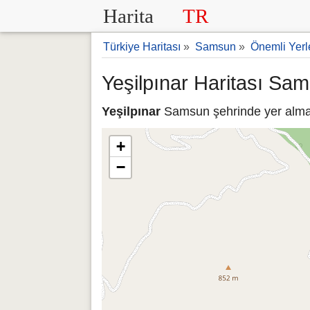
Harita
TR
Türkiye Haritası
»
Samsun
»
Önemli Yerl
Yeşilpınar Haritası Sa
Yeşilpınar
Samsun şehrinde yer almakt
+
−