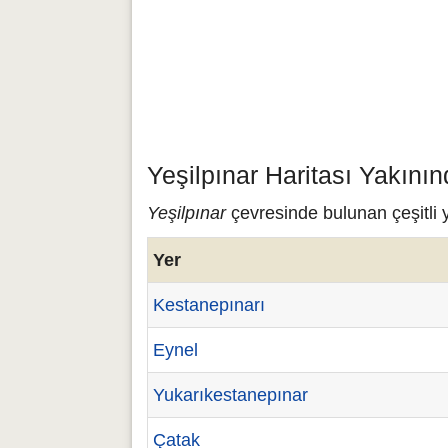
Yeşilpınar Haritası Yakını
Yeşilpınar
çevresinde bulunan çeşitli y
Yer
Kestanepınarı
Eynel
Yukarıkestanepınar
Çatak