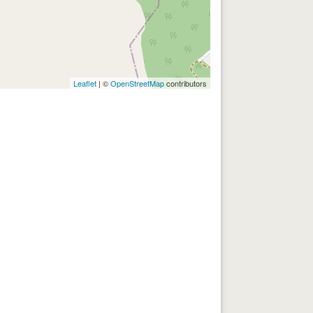
Leaflet
| ©
OpenStreetMap
contributors