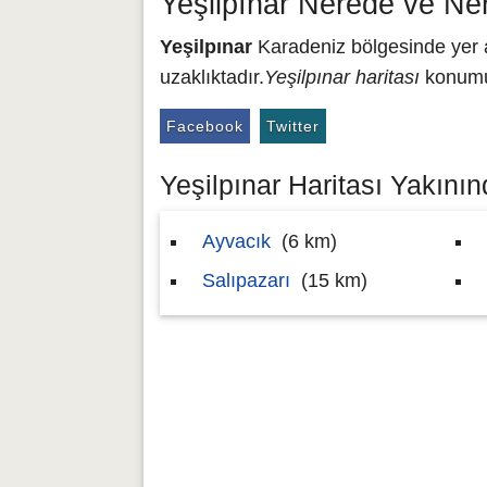
Yeşilpınar Nerede ve Ne
Yeşilpınar
Karadeniz bölgesinde yer a
uzaklıktadır.
Yeşilpınar haritası
konumu 
Facebook
Twitter
Yeşilpınar Haritası Yakınınd
Ayvacık
(6 km)
Salıpazarı
(15 km)