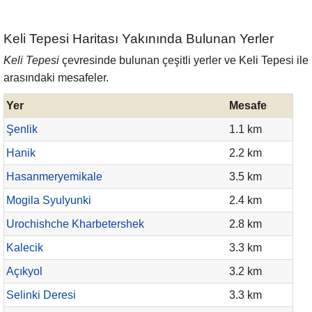
Keli Tepesi Haritası Yakınında Bulunan Yerler
Keli Tepesi
çevresinde bulunan çeşitli yerler ve Keli Tepesi ile
arasındaki mesafeler.
Yer
Mesafe
Şenlik
1.1 km
Hanik
2.2 km
Hasanmeryemikale
3.5 km
Mogila Syulyunki
2.4 km
Urochishche Kharbetershek
2.8 km
Kalecik
3.3 km
Açıkyol
3.2 km
Selinki Deresi
3.3 km