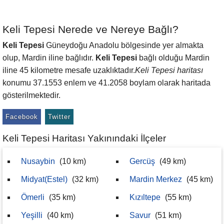
Keli Tepesi Nerede ve Nereye Bağlı?
Keli Tepesi
Güneydoğu Anadolu bölgesinde yer almakta
olup, Mardin iline bağlıdır.
Keli Tepesi
bağlı olduğu Mardin
iline 45 kilometre mesafe uzaklıktadır.
Keli Tepesi haritası
konumu 37.1553 enlem ve 41.2058 boylam olarak haritada
gösterilmektedir.
Facebook
Twitter
Keli Tepesi Haritası Yakınındaki İlçeler
Nusaybin
(10 km)
Gercüş
(49 km)
Midyat(Estel)
(32 km)
Mardin Merkez
(45 km)
Ömerli
(35 km)
Kızıltepe
(55 km)
Yeşilli
(40 km)
Savur
(51 km)