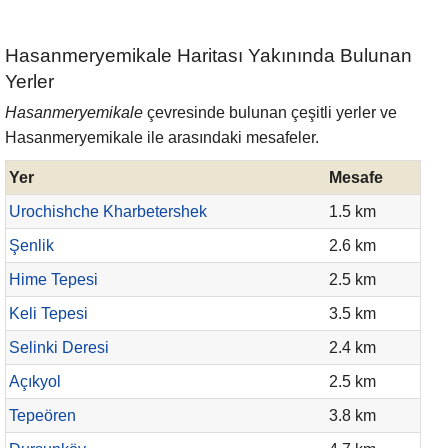
Hasanmeryemikale Haritası Yakınında Bulunan
Yerler
Hasanmeryemikale
çevresinde bulunan çeşitli yerler ve
Hasanmeryemikale ile arasındaki mesafeler.
Yer
Mesafe
Urochishche Kharbetershek
1.5 km
Şenlik
2.6 km
Hime Tepesi
2.5 km
Keli Tepesi
3.5 km
Selinki Deresi
2.4 km
Açıkyol
2.5 km
Tepeören
3.8 km