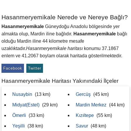
Hasanmeryemikale Nerede ve Nereye Bağlı?
Hasanmeryemikale
Güneydoğu Anadolu bölgesinde yer
almakta olup, Mardin iline bağlıdır.
Hasanmeryemikale
bağlı
olduğu Mardin iline 44 kilometre mesafe
uzaklıktadır.
Hasanmeryemikale haritası
konumu 37.1867
enlem ve 41.2067 boylam olarak haritada gösterilmektedir.
Facebook
Twitter
Hasanmeryemikale Haritası Yakınındaki İlçeler
Nusaybin
(13 km)
Gercüş
(45 km)
Midyat(Estel)
(29 km)
Mardin Merkez
(44 km)
Ömerli
(33 km)
Kızıltepe
(55 km)
Yeşilli
(38 km)
Savur
(48 km)