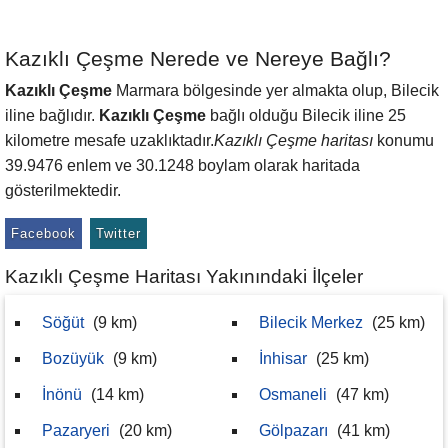
Kazıklı Çeşme Nerede ve Nereye Bağlı?
Kazıklı Çeşme
Marmara bölgesinde yer almakta olup, Bilecik
iline bağlıdır.
Kazıklı Çeşme
bağlı olduğu Bilecik iline 25
kilometre mesafe uzaklıktadır.
Kazıklı Çeşme haritası
konumu
39.9476 enlem ve 30.1248 boylam olarak haritada
gösterilmektedir.
Facebook
Twitter
Kazıklı Çeşme Haritası Yakınındaki İlçeler
Söğüt
(9 km)
Bilecik Merkez
(25 km)
Bozüyük
(9 km)
İnhisar
(25 km)
İnönü
(14 km)
Osmaneli
(47 km)
Pazaryeri
(20 km)
Gölpazarı
(41 km)