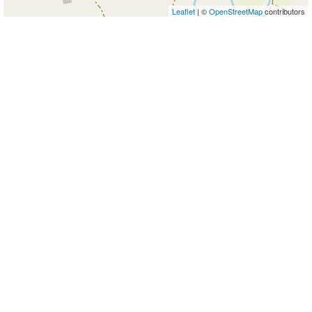
Leaflet
| ©
OpenStreetMap
contributors