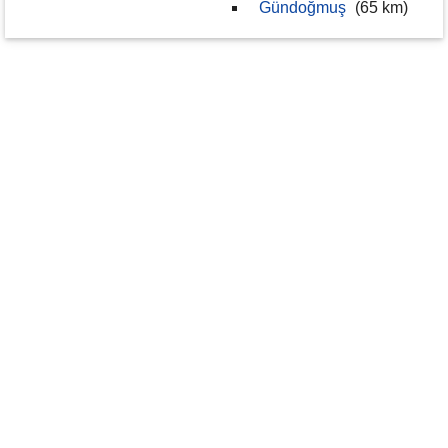
Gündoğmuş
(65 km)