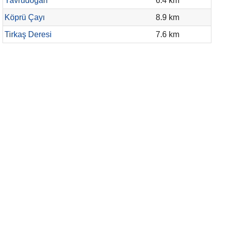
Yavrudoğan
6.4 km
Köprü Çayı
8.9 km
Tirkaş Deresi
7.6 km