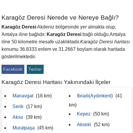
Karagöz Deresi Nerede ve Nereye Bağlı?
Karagöz Deresi
Akdeniz bölgesinde yer almakta olup,
Antalya iline bağlıdır.
Karagöz Deresi
bağlı olduğu Antalya
iline 50 kilometre mesafe uzaklıktadır.
Karagöz Deresi haritası
konumu 36.8333 enlem ve 31.2667 boylam olarak haritada
gösterilmektedir.
Facebook
Twitter
Karagöz Deresi Haritası Yakınındaki İlçeler
Manavgat
(16 km)
İbradı(Aydınkent)
(41
km)
Serik
(17 km)
Kepez
(50 km)
Aksu
(39 km)
Akseki
(52 km)
Muratpaşa
(45 km)