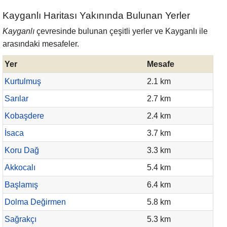
Kayganlı Haritası Yakınında Bulunan Yerler
Kayganlı
çevresinde bulunan çeşitli yerler ve Kayganlı ile
arasındaki mesafeler.
Yer
Mesafe
Kurtulmuş
2.1 km
Sarılar
2.7 km
Kobaşdere
2.4 km
İsaca
3.7 km
Koru Dağ
3.3 km
Akkocalı
5.4 km
Başlamış
6.4 km
Dolma Değirmen
5.8 km
Sağrakçı
5.3 km