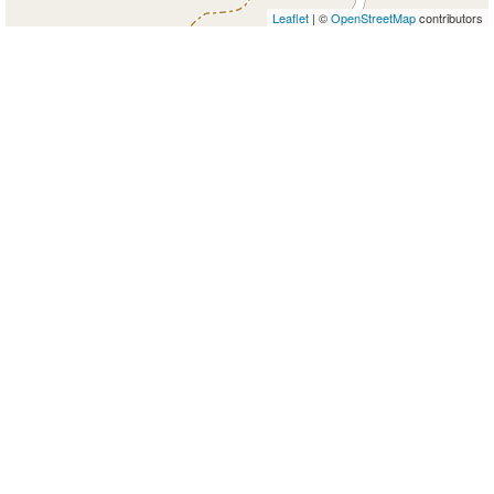
Leaflet
| ©
OpenStreetMap
contributors