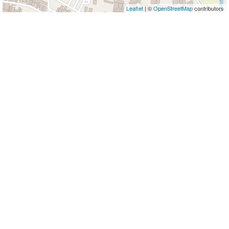
Leaflet
| ©
OpenStreetMap
contributors