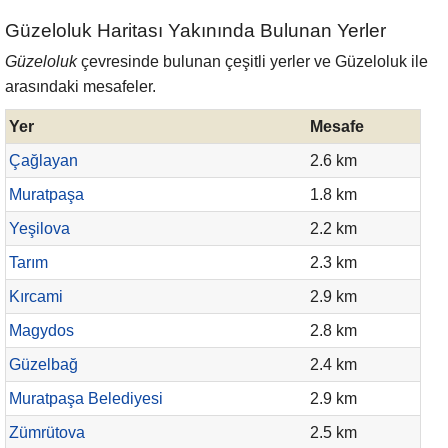
Güzeloluk Haritası Yakınında Bulunan Yerler
Güzeloluk
çevresinde bulunan çeşitli yerler ve Güzeloluk ile
arasındaki mesafeler.
Yer
Mesafe
Çağlayan
2.6 km
Muratpaşa
1.8 km
Yeşilova
2.2 km
Tarım
2.3 km
Kırcami
2.9 km
Magydos
2.8 km
Güzelbağ
2.4 km
Muratpaşa Belediyesi
2.9 km
Zümrütova
2.5 km