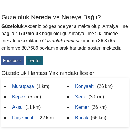
Güzeloluk Nerede ve Nereye Bağlı?
Güzeloluk
Akdeniz bölgesinde yer almakta olup, Antalya iline
bağlıdır.
Güzeloluk
bağlı olduğu Antalya iline 5 kilometre
mesafe uzaklıktadır.
Güzeloluk haritası
konumu 36.8765
enlem ve 30.7689 boylam olarak haritada gösterilmektedir.
Facebook
Twitter
Güzeloluk Haritası Yakınındaki İlçeler
Muratpaşa
(1 km)
Konyaaltı
(26 km)
Kepez
(5 km)
Serik
(30 km)
Aksu
(11 km)
Kemer
(36 km)
Döşemealtı
(22 km)
Bucak
(66 km)