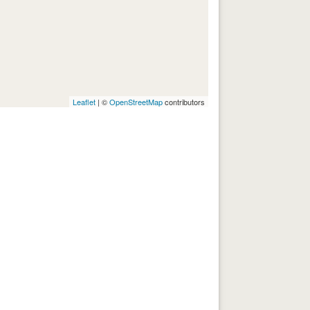
Leaflet
| ©
OpenStreetMap
contributors