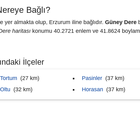
ereye Bağlı?
yer almakta olup, Erzurum iline bağlıdır.
Güney Dere
b
ere haritası
konumu 40.2721 enlem ve 41.8624 boylam ol
ndaki İlçeler
Tortum
(27 km)
Pasinler
(37 km)
Oltu
(32 km)
Horasan
(37 km)