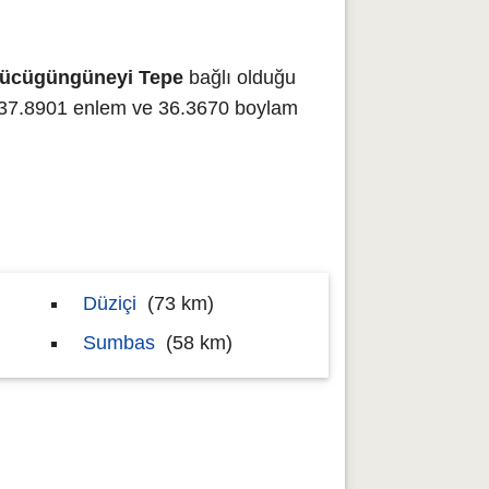
ücügüngüneyi Tepe
bağlı olduğu
7.8901 enlem ve 36.3670 boylam
Düziçi
(73 km)
Sumbas
(58 km)