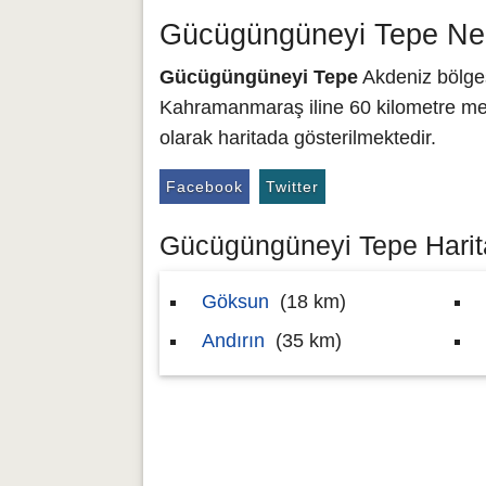
Gücügüngüneyi Tepe Ner
Gücügüngüneyi Tepe
Akdeniz bölges
Kahramanmaraş iline 60 kilometre mes
olarak haritada gösterilmektedir.
Facebook
Twitter
Gücügüngüneyi Tepe Harita
Göksun
(18 km)
Andırın
(35 km)