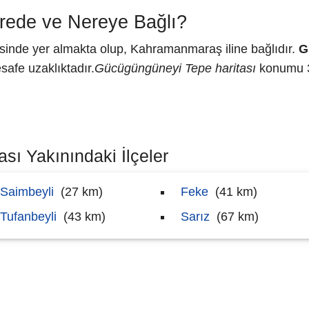
ede ve Nereye Bağlı?
inde yer almakta olup, Kahramanmaraş iline bağlıdır.
G
afe uzaklıktadır.
Gücügüngüneyi Tepe haritası
konumu 3
sı Yakınındaki İlçeler
Saimbeyli
(27 km)
Feke
(41 km)
Tufanbeyli
(43 km)
Sarız
(67 km)