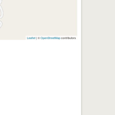
Leaflet
| ©
OpenStreetMap
contributors