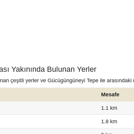
sı Yakınında Bulunan Yerler
an çeşitli yerler ve Gücügüngüneyi Tepe ile arasındaki 
Mesafe
1.1 km
1.8 km