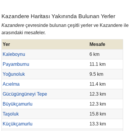
Kazandere Haritası Yakınında Bulunan Yerler
Kazandere
çevresinde bulunan çeşitli yerler ve Kazandere ile
arasındaki mesafeler.
Yer
Mesafe
Kaleboynu
6 km
Payamburnu
11.1 km
Yoğunoluk
9.5 km
Acıelma
11.4 km
Gücügüngüneyi Tepe
12.3 km
Büyükçamurlu
12.3 km
Taşoluk
15.8 km
Küçükçamurlu
13.3 km